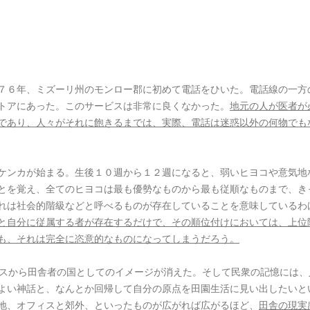
７６年、ミズーリ州のモンロー郡に初めて電話をひいた。電話線の一方
トアにあった。このサービスは非常に良くなかった。
地元の人が医者が
であり、人々がそれに飽きるまでは、実際、電話は迷惑以外の何物でも
ケンカが始まる。生後１０週から１２週になると、弱いヒヨコや意気地
とを覚え、全てのヒヨコは最も優勢なものから最も従順なものまで、き
れは社会的階級などと呼べるものが存在していることを意味しているわ
と自分に従属する者が存在するだけで、その順位付けにおいては、上位
も、それは完全に恣意的なものになってしまうだろう。
リスから田舎者の国としてのイメージが消えた。そして民衆の記憶には、
よい神話と、なんとか回帰して自分の原点を田園生活に見い出したいと
地、オフィスと郊外、といったものが広がれば広がるほど、
田舎の現実