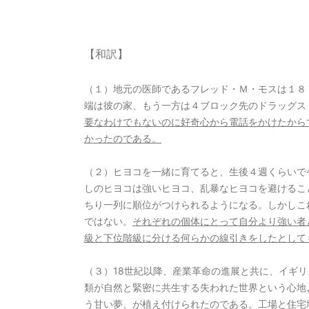
【和訳】
（１）地元の医師であるフレッド・Ｍ・モスは１８
端は彼の家、もう一方は４ブロック先のドラッグス
要なわけでもないのに好奇心から電話をかけたから
かったのである。
（２）ヒヨコを一緒に育てると、生後４週くらいで
しのヒヨコは強いヒヨコ、乱暴なヒヨコを避けるこ
ちり一列に順位がつけられるようになる。しかしこ
ではない。
それぞれの個体にとって自分より強い者
級と下位階級に分ける何らかの線引きをしたとして
（３）18世紀以降、産業革命の進展と共に、イギ
類が自然と緊密に共生する失われた世界という心地
う甘い夢、が植え付けられたのである。工場と住宅