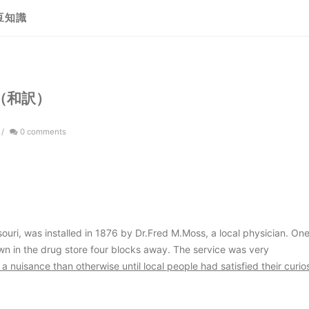
豆知識
問（和訳）
/
0 comments
uri, was installed in 1876 by Dr.Fred M.Moss, a local physician. On
wn in the drug store four blocks away. The service was very
a nuisance than otherwise until local people had satisfied their curios