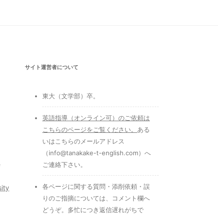
サイト運営者について
東大（文学部）卒。
英語指導（オンライン可）のご依頼は
こちらのページをご覧ください
。
ある
いはこちらのメールアドレス
（info@tanakake-t-english.com）へ
e
ご連絡下さい。
各ページに関する質問・添削依頼・誤
ity
りのご指摘については、コメント欄へ
どうぞ。多忙につき返信遅れがちで