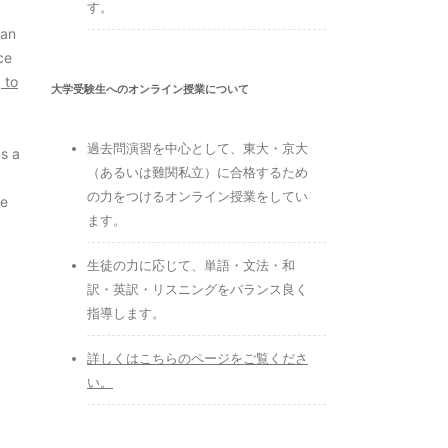
す。
can
ce
 to
大学受験生へのオンライン授業について
過去問演習を中心として、東大・京大
as a
（あるいは難関私立）に合格するため
の力をつけるオンライン授業をしてい
he
ます。
生徒の力に応じて、単語・文法・和
訳・英訳・リスニングをバランス良く
指導します。
詳しくはこちらのページをご覧くださ
い。