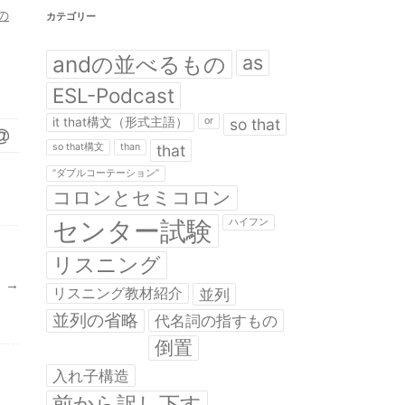
の
カテゴリー
andの並べるもの
as
ESL-Podcast
it that構文（形式主語）
or
so that
so that構文
than
that
“ダブルコーテーション”
コロンとセミコロン
センター試験
ハイフン
リスニング
）
→
リスニング教材紹介
並列
並列の省略
代名詞の指すもの
倒置
入れ子構造
前から訳し下す