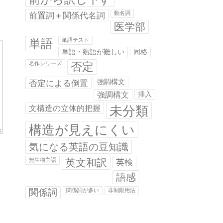
前置詞＋関係代名詞
動名詞
医学部
単語
単語テスト
単語・熟語が難しい
同格
否定
名作シリーズ
否定による倒置
強調構文
強調構文
挿入
未分類
文構造の立体的把握
構造が見えにくい
気になる英語の豆知識
英文和訳
無生物主語
英検
語感
関係詞
関係詞が多い
非制限用法