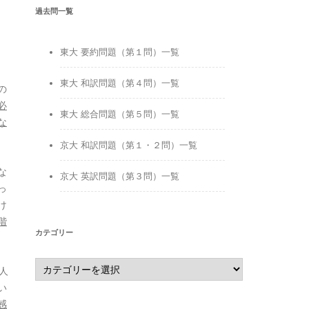
過去問一覧
東大 要約問題（第１問）一覧
東大 和訳問題（第４問）一覧
の
必
東大 総合問題（第５問）一覧
な
京大 和訳問題（第１・２問）一覧
な
京大 英訳問題（第３問）一覧
っ
け
階
カテゴリー
カ
人
テ
ゴ
い
リ
ー
感