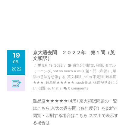
京大過去問 ２０２２年 第１問（英
19
文和訳）
08,
/
8月 19, 2022
/
独立分詞構文
,
省略
,
ダブル
2022
ミーニング
,
not so much A as B
,
第１問（和訳）
,
単
語の意味を想像する
,
英文和訳
,
be to 不定詞
,
難易度
★★★
,
難易度★★★★★
,
such that
,
構造が見えにく
い
,
倒置
,
so that
/
0 comments
難易度★★★★☆(4/5) 京大和訳問題の一覧
はこちら 京大の過去問（各年度分）をpdfで
閲覧・印刷する場合はこちら スマホで表示す
る場合は