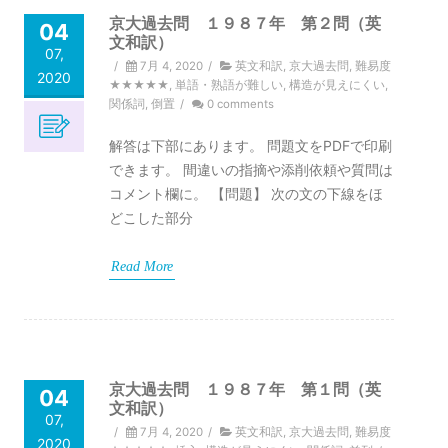
京大過去問 １９８７年 第２問（英
04
文和訳）
07,
/
7月 4, 2020
/
英文和訳
,
京大過去問
,
難易度
2020
★★★★★
,
単語・熟語が難しい
,
構造が見えにくい
,
関係詞
,
倒置
/
0 comments
解答は下部にあります。 問題文をPDFで印刷
できます。 間違いの指摘や添削依頼や質問は
コメント欄に。 【問題】 次の文の下線をほ
どこした部分
Read More
京大過去問 １９８７年 第１問（英
04
文和訳）
07,
/
7月 4, 2020
/
英文和訳
,
京大過去問
,
難易度
2020