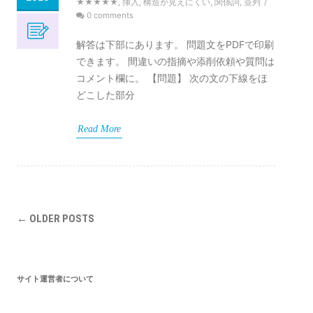
★★★★★
,
挿入
,
構造が見えにくい
,
関係詞
,
並列
/
0 comments
解答は下部にあります。 問題文をPDFで印刷
できます。 間違いの指摘や添削依頼や質問は
コメント欄に。 【問題】 次の文の下線をほ
どこした部分
Read More
Post
←
OLDER POSTS
navigation
サイト運営者について