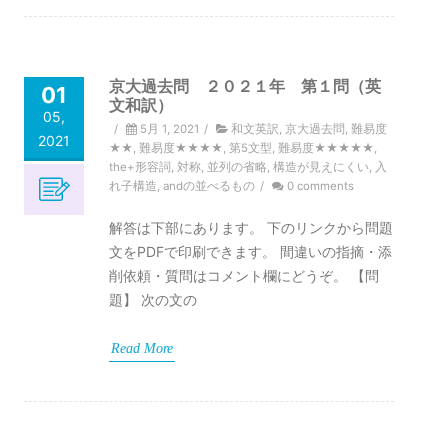
京大過去問 ２０２１年 第１問（英
01
文和訳）
05,
/
5月 1, 2021
/
和文英訳
,
京大過去問
,
難易度
2021
★★
,
難易度★★★★
,
第5文型
,
難易度★★★★★
,
the+形容詞
,
対称
,
並列の省略
,
構造が見えにくい
,
入
れ子構造
,
andの並べるもの
/
0 comments
解答は下部にあります。 下のリンクから問題
文をPDFで印刷できます。 間違いの指摘・添
削依頼・質問はコメント欄にどうぞ。 【問
題】 次の文の
Read More