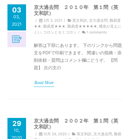
京大過去問 ２０１０年 第１問（英
03
文和訳）
03,
/
3月 3, 2021
/
英文和訳
,
京大過去問
,
難易度
2021
★★
,
難易度★★★
,
難易度★★★★★
,
構造が見えに
くい
,
コロンとセミコロン
/
1 comments
解答は下部にあります。 下のリンクから問題
文をPDFで印刷できます。 間違いの指摘・添
削依頼・質問はコメント欄にどうぞ。 【問
題】 次の文の
Read More
京大過去問 ２００２年 第１問（英
29
文和訳）
10,
/
10月 29, 2020
/
英文和訳
,
京大過去問
,
難易
2020