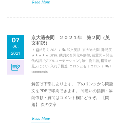
Read More
京大過去問 ２０２１年 第２問（英
07
文和訳）
06,
/
6月 7, 2021
/
和文英訳
,
京大過去問
,
難易度
2021
★★★★★
,
対称
,
動詞の名詞化を解除
,
前置詞＋関係
代名詞
,
“ダブルコーテーション”
,
無生物主語
,
構造が
見えにくい
,
入れ子構造
,
コロンとセミコロン
/
1
comments
解答は下部にあります。 下のリンクから問題
文をPDFで印刷できます。 間違いの指摘・添
削依頼・質問はコメント欄にどうぞ。 【問
題】 次の文章
Read More