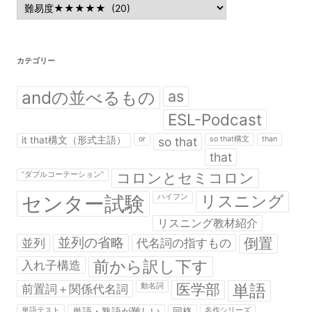
カ
テ
ゴ
リ
ー
カテゴリー
andの並べるもの
as
ESL-Podcast
it that構文（形式主語）
or
so that
so that構文
than
that
コロンとセミコロン
“ダブルコーテーション”
センター試験
リスニング
ハイフン
リスニング教材紹介
並列の省略
倒置
並列
代名詞の指すもの
前から訳し下す
入れ子構造
医学部
単語
前置詞＋関係代名詞
動名詞
単語テスト
単語・熟語が難しい
同格
名作シリーズ