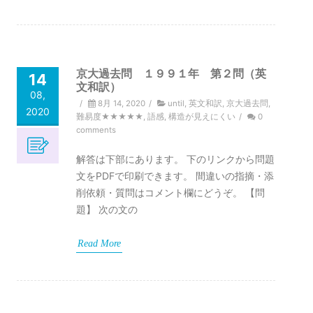
京大過去問 １９９１年 第２問（英
14
文和訳）
08,
/
8月 14, 2020
/
until
,
英文和訳
,
京大過去問
,
2020
難易度★★★★★
,
語感
,
構造が見えにくい
/
0
comments
解答は下部にあります。 下のリンクから問題
文をPDFで印刷できます。 間違いの指摘・添
削依頼・質問はコメント欄にどうぞ。 【問
題】 次の文の
Read More