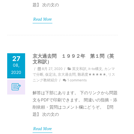
題】 次の文の
Read More
京大過去問 １９９２年 第１問（英
27
文和訳）
08,
/
8月 27, 2020
/
英文和訳
,
it-to構文
,
カンマ
2020
で分断
,
仮定法
,
京大過去問
,
難易度★★★★★
,
リス
ニング教材紹介
/
1 comments
解答は下部にあります。 下のリンクから問題
文をPDFで印刷できます。 間違いの指摘・添
削依頼・質問はコメント欄にどうぞ。 【問
題】 次の文の
Read More