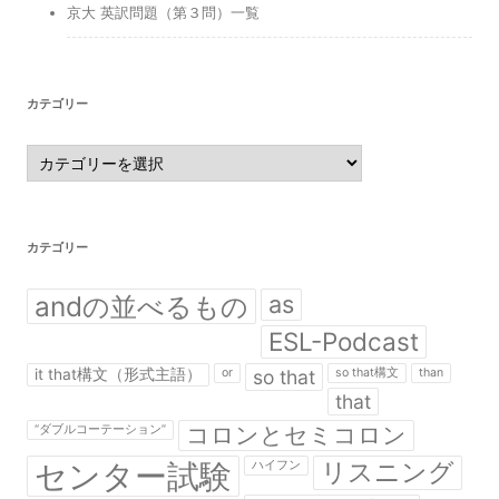
京大 英訳問題（第３問）一覧
カテゴリー
カ
テ
ゴ
リ
ー
カテゴリー
andの並べるもの
as
ESL-Podcast
it that構文（形式主語）
or
so that
so that構文
than
that
コロンとセミコロン
“ダブルコーテーション”
センター試験
リスニング
ハイフン