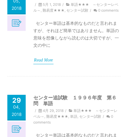
05,
/
5月 1, 2018
/
単語★★★ ～センターレベ
2018
ル～
,
難易度★★★
,
センター試験
/
0 comments
センター単語は基本的なものだと言われま
すが、それほど簡単ではありません。単語の
意味を想像しながら読むのは大切ですが、一
文の中に
Read More
センター追試験 １９９６年度 第６
29
問 単語
04,
/
4月 29, 2018
/
単語★★★ ～センターレ
2018
ベル～
,
難易度★★★
,
単語
,
センター試験
/
0
comments
センター単語は基本的なものだと言われま