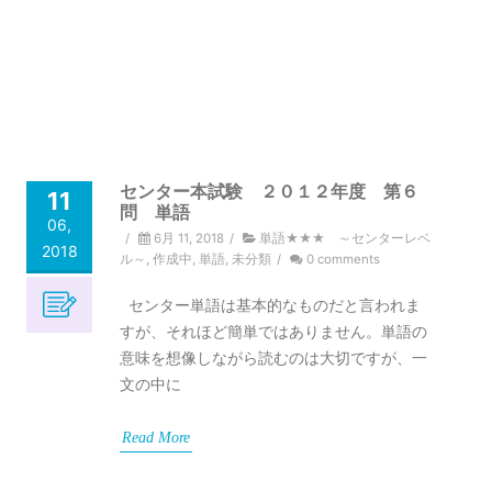
センター本試験 ２０１２年度 第６
11
問 単語
06,
/
6月 11, 2018
/
単語★★★ ～センターレベ
2018
ル～
,
作成中
,
単語
,
未分類
/
0 comments
センター単語は基本的なものだと言われま
すが、それほど簡単ではありません。単語の
意味を想像しながら読むのは大切ですが、一
文の中に
Read More