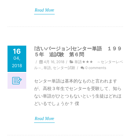
Read More
[古いバージョン]センター単語 １９９
16
５年 追試験 第６問
04,
/
4月 16, 2018
/
単語★★★ ～センターレベ
2018
ル～
,
単語
,
センター試験
/
0 comments
センター単語は基本的なものと言われます
が、高校３年生でセンターを受験して、知ら
ない単語がひとつもないという生徒はどれほ
どいるでしょうか？ 僕
Read More