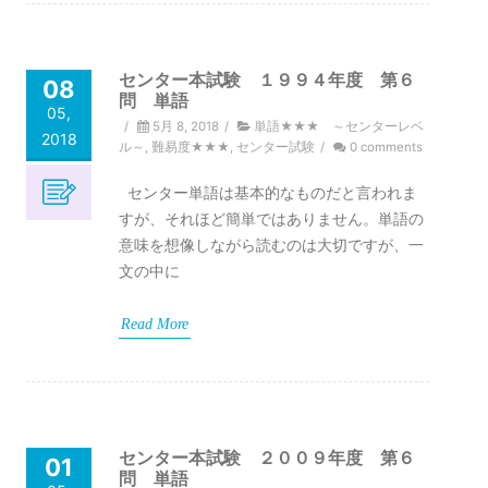
センター本試験 １９９４年度 第６
08
問 単語
05,
/
5月 8, 2018
/
単語★★★ ～センターレベ
2018
ル～
,
難易度★★★
,
センター試験
/
0 comments
センター単語は基本的なものだと言われま
すが、それほど簡単ではありません。単語の
意味を想像しながら読むのは大切ですが、一
文の中に
Read More
センター本試験 ２００９年度 第６
01
問 単語