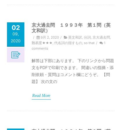
京大過去問 １９９３年 第１問（英
02
文和訳）
09,
/
9月 2, 2020
/
英文和訳
,
分詞
,
京大過去問
,
2020
難易度★★★
,
代名詞の指すもの
,
so that
/
1
comments
解答は下部にあります。 下のリンクから問題
文をPDFで印刷できます。 間違いの指摘・添
削依頼・質問はコメント欄にどうぞ。 【問
題】 次の文の
Read More