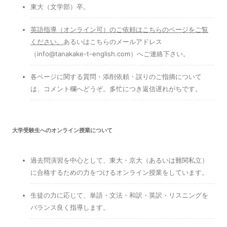
東大（文学部）卒。
英語指導（オンライン可）のご依頼はこちらのページをご覧
ください
。
あるいはこちらのメールアドレス
（info@tanakake-t-english.com）へご連絡下さい。
各ページに関する質問・添削依頼・誤りのご指摘について
は、コメント欄へどうぞ。多忙につき返信遅れがちです。
大学受験生へのオンライン授業について
過去問演習を中心として、東大・京大（あるいは難関私立）
に合格するための力をつけるオンライン授業をしています。
生徒の力に応じて、単語・文法・和訳・英訳・リスニングを
バランス良く指導します。