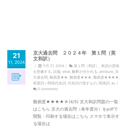
京大過去問 ２０２４年 第１問（英
21
文和訳）
11, 2024
/
11月 21, 2024
/
第１問（和訳）
,
単語の意味
を想像する
,
比喩
,
what
,
解釈が分かれる
,
attribute
,
京
大過去問
,
難易度★★
,
難易度★★★
,
難易度★★★★
,
前置詞＋関係代名詞
,
代名詞の指すもの
,
関係詞
,
as
/
0 comments
難易度★★★★☆(4/5) 京大和訳問題の一覧
はこちら 京大の過去問（各年度分）をpdfで
閲覧・印刷する場合はこちら スマホで表示す
る場合は