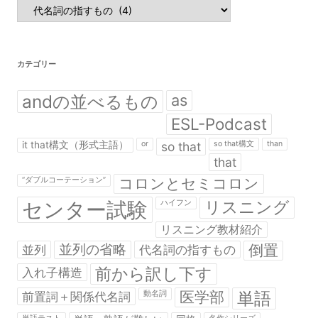
カ
テ
ゴ
リ
ー
カテゴリー
andの並べるもの
as
ESL-Podcast
it that構文（形式主語）
or
so that
so that構文
than
that
コロンとセミコロン
“ダブルコーテーション”
センター試験
リスニング
ハイフン
リスニング教材紹介
並列の省略
倒置
並列
代名詞の指すもの
前から訳し下す
入れ子構造
医学部
単語
前置詞＋関係代名詞
動名詞