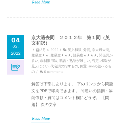
Read More
京大過去問 ２０１２年 第１問（英
04
文和訳）
03,
/
3月 4, 2022
/
英文和訳
,
分詞
,
京大過去問
,
2022
難易度★★
,
難易度★★★
,
難易度★★★★
,
関係詞が
多い
,
非制限用法
,
単語・熟語が難しい
,
否定
,
構造が
見えにくい
,
代名詞の指すもの
,
倒置
,
andの並べるも
の
/
0 comments
解答は下部にあります。 下のリンクから問題
文をPDFで印刷できます。 間違いの指摘・添
削依頼・質問はコメント欄にどうぞ。 【問
題】 次の文章
Read More