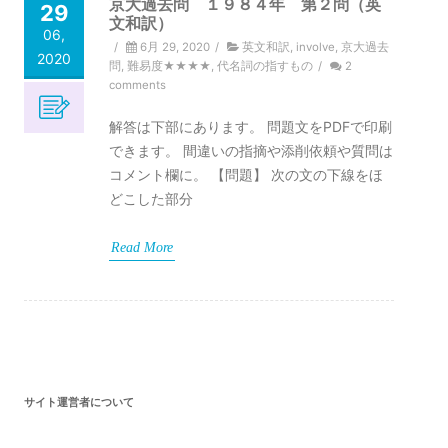
京大過去問 １９８４年 第２問（英
29
文和訳）
06,
/
6月 29, 2020
/
英文和訳
,
involve
,
京大過去
2020
問
,
難易度★★★★
,
代名詞の指すもの
/
2
comments
解答は下部にあります。 問題文をPDFで印刷
できます。 間違いの指摘や添削依頼や質問は
コメント欄に。 【問題】 次の文の下線をほ
どこした部分
Read More
サイト運営者について