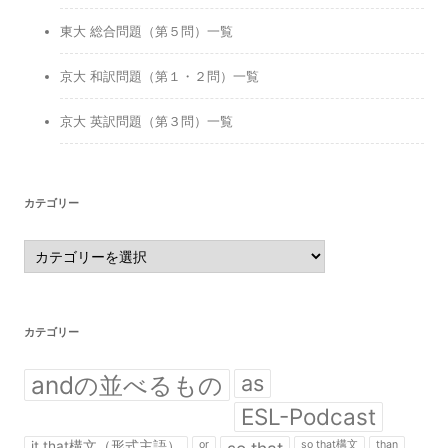
東大 総合問題（第５問）一覧
京大 和訳問題（第１・２問）一覧
京大 英訳問題（第３問）一覧
カテゴリー
カ
テ
ゴ
リ
ー
カテゴリー
andの並べるもの
as
ESL-Podcast
it that構文（形式主語）
or
so that構文
than