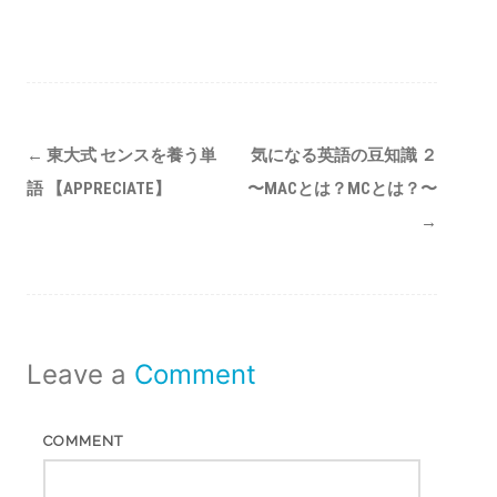
Post
←
東大式 センスを養う単
気になる英語の豆知識 ２
navigation
語 【APPRECIATE】
〜MACとは？MCとは？〜
→
Leave a
Comment
COMMENT