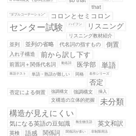
so that
that
コロンとセミコロン
“ダブルコーテーション”
センター試験
リスニング
ハイフン
リスニング教材紹介
並列の省略
倒置
並列
代名詞の指すもの
前から訳し下す
入れ子構造
医学部
単語
前置詞＋関係代名詞
動名詞
単語テスト
単語・熟語が難しい
同格
名作シリーズ
否定
否定による倒置
強調構文
強調構文
挿入
未分類
文構造の立体的把握
構造が見えにくい
英文和訳
気になる英語の豆知識
無生物主語
関係詞
英検
語感
関係詞が多い
非制限用法