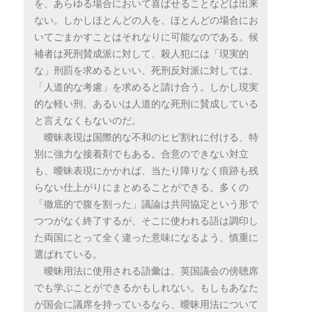
を、あらゆる場合において喜ばせることなどは出来
ない。しかしほとんどの人を、ほとんどの場合にお
いてごまかすことはそれなりに可能なのである。候
補者は死刑賛成派に対して、殺人犯には「現実的
な」刑罰を求めるといい、死刑反対派に対しては、
「人道的な考慮」を求めると請け合う。しかし現実
的な軽い刑、あるいは人道的な死刑に賛成している
と言えなくもないのだ。
曖昧表現は国際的な不和のヒビ割れに付ける、特
別に強力な接着剤でもある。合意のできない対立
も、曖昧表現にかかれば、当たり障りなく痕跡も残
らない仕上がりにまとめることができる。多くの
「徹底的で腹を割った」議論は共同協定という形で
つつがなく終了するが、そこに使われる語は調印し
た両国にとって全く違った意味になるよう、慎重に
選ばれている。
曖昧用法に使用される語彙は、英国議会の傍聴席
でも学ぶことができるかもしれない。もしもあなた
が国会に議席を持っているなら、曖昧用法について