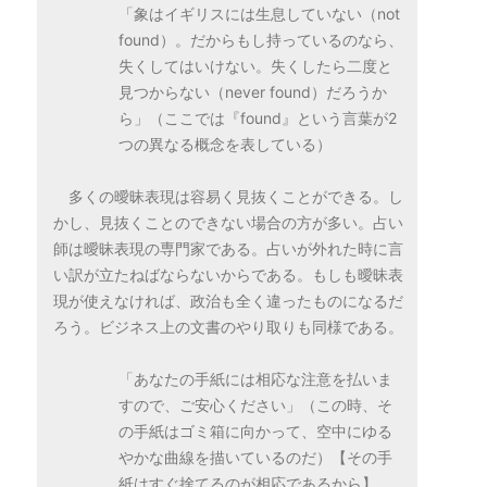
「象はイギリスには生息していない（not
found）。だからもし持っているのなら、
失くしてはいけない。失くしたら二度と
見つからない（never found）だろうか
ら」（ここでは『found』という言葉が2
つの異なる概念を表している）
多くの曖昧表現は容易く見抜くことができる。し
かし、見抜くことのできない場合の方が多い。占い
師は曖昧表現の専門家である。占いが外れた時に言
い訳が立たねばならないからである。もしも曖昧表
現が使えなければ、政治も全く違ったものになるだ
ろう。ビジネス上の文書のやり取りも同様である。
「あなたの手紙には相応な注意を払いま
すので、ご安心ください」（この時、そ
の手紙はゴミ箱に向かって、空中にゆる
やかな曲線を描いているのだ）【その手
紙はすぐ捨てるのが相応であるから】