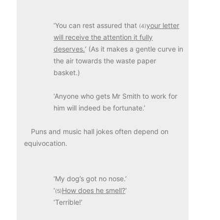
‘You can rest assured that
your letter
(4)
will receive the attention it fully
deserves.
‘ (As it makes a gentle curve in
the air towards the waste paper
basket.)
‘Anyone who gets Mr Smith to work for
him will indeed be fortunate.’
Puns and music hall jokes often depend on
equivocation.
‘My dog’s got no nose.’
‘
How does he smell?
‘
(5)
‘Terrible!’