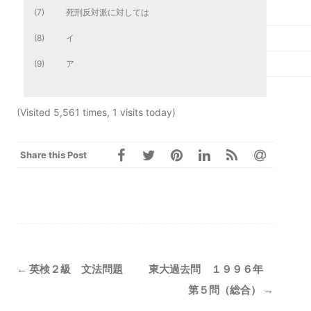
(7)
死刑反対派に対しては
(8)
イ
(9)
ア
(Visited 5,561 times, 1 visits today)
Share this Post
Post
←
英検２級 文法問題
東大過去問 １９９６年
navigation
第５問（総合）
→