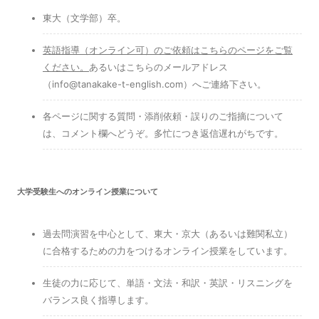
東大（文学部）卒。
英語指導（オンライン可）のご依頼はこちらのページをご覧
ください
。
あるいはこちらのメールアドレス
（info@tanakake-t-english.com）へご連絡下さい。
各ページに関する質問・添削依頼・誤りのご指摘について
は、コメント欄へどうぞ。多忙につき返信遅れがちです。
大学受験生へのオンライン授業について
過去問演習を中心として、東大・京大（あるいは難関私立）
に合格するための力をつけるオンライン授業をしています。
生徒の力に応じて、単語・文法・和訳・英訳・リスニングを
バランス良く指導します。