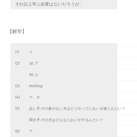
それ以上学ぶ必要はないだろうが。
【解答】
(1)
イ
(2)
(a) ア
(b) エ
(3)
Nothing
(4)
ウ、オ
(5)
話し手:その鼻のない犬はどうやってにおいを嗅ぐんだい？
聞き手:その犬はどんなにおいがするんだい？
(6)
ア