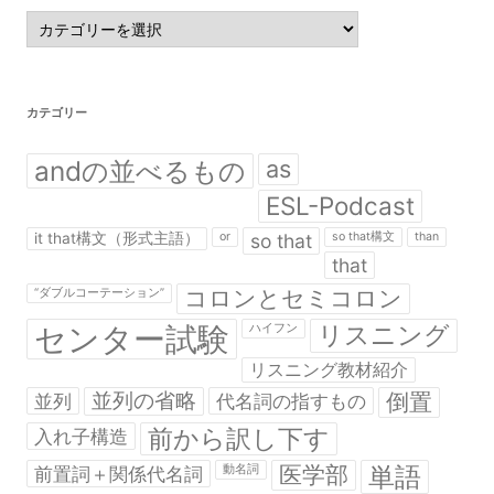
カ
テ
ゴ
リ
ー
カテゴリー
andの並べるもの
as
ESL-Podcast
it that構文（形式主語）
or
so that
so that構文
than
that
コロンとセミコロン
“ダブルコーテーション”
センター試験
リスニング
ハイフン
リスニング教材紹介
並列の省略
倒置
並列
代名詞の指すもの
前から訳し下す
入れ子構造
医学部
単語
前置詞＋関係代名詞
動名詞