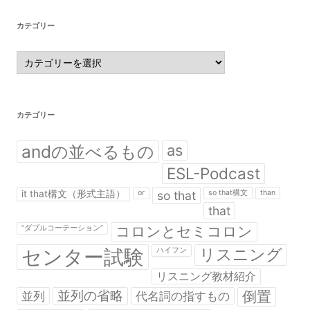
カテゴリー
カ
テ
ゴ
リ
ー
カテゴリー
andの並べるもの
as
ESL-Podcast
it that構文（形式主語）
or
so that
so that構文
than
that
コロンとセミコロン
“ダブルコーテーション”
センター試験
リスニング
ハイフン
リスニング教材紹介
並列の省略
倒置
並列
代名詞の指すもの