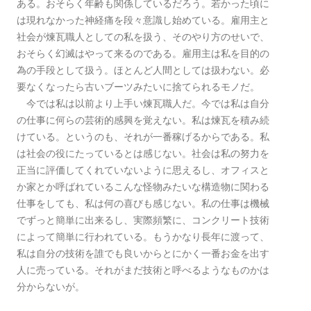
ある。おそらく年齢も関係しているだろう。若かった頃に
は現れなかった神経痛を段々意識し始めている。雇用主と
社会が煉瓦職人としての私を扱う、そのやり方のせいで、
おそらく幻滅はやって来るのである。雇用主は私を目的の
為の手段として扱う。ほとんど人間としては扱わない。必
要なくなったら古いブーツみたいに捨てられるモノだ。
今では私は以前より上手い煉瓦職人だ。今では私は自分
の仕事に何らの芸術的感興を覚えない。私は煉瓦を積み続
けている。というのも、それが一番稼げるからである。私
は社会の役にたっているとは感じない。社会は私の努力を
正当に評価してくれていないように思えるし、オフィスと
か家とか呼ばれているこんな怪物みたいな構造物に関わる
仕事をしても、私は何の喜びも感じない。私の仕事は機械
でずっと簡単に出来るし、実際頻繁に、コンクリート技術
によって簡単に行われている。もうかなり長年に渡って、
私は自分の技術を誰でも良いからとにかく一番お金を出す
人に売っている。それがまだ技術と呼べるようなものかは
分からないが。