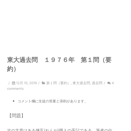
東大過去問 １９７６年 第１問（要
約）
/
12月 10, 2019
/
第１問（要約）
,
東大過去問
,
過去問
/
4
comments
コメント欄に生徒の答案と添削があります。
【問題】
次の文章はある煉瓦(れんが)職人の手記である。筆者の仕