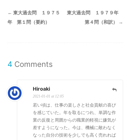
Post
←
東大過去問 １９７５
東大過去問 １９７９年
navigation
年 第１問（要約）
第４問（和訳）
→
4
Comments
Hiroaki
2021-01-01 at 12:05
若い頃は、仕事の楽しさと社会貢献の喜び
を感じていた。年を取るにつれ、単調な作
業の反復と周囲からの職業的軽視に嫌気が
差すようになった。今は、機械に敵わなく
なった自分の技術を少しでも高く売れれば