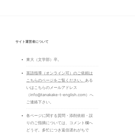
サイト運営者について
東大（文学部）卒。
英語指導（オンライン可）のご依頼は
こちらのページをご覧ください
。
ある
いはこちらのメールアドレス
（info@tanakake-t-english.com）へ
ご連絡下さい。
各ページに関する質問・添削依頼・誤
りのご指摘については、コメント欄へ
どうぞ。多忙につき返信遅れがちで