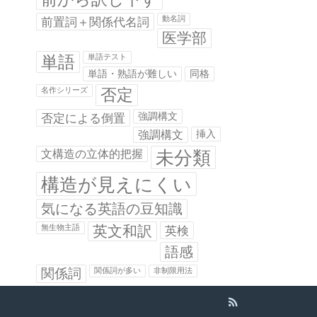
前置詞＋関係代名詞
動名詞
医学部
単語
単語テスト
単語・熟語が難しい
同格
否定
名作シリーズ
否定による倒置
強調構文
強調構文
挿入
未分類
文構造の立体的把握
構造が見えにくい
気になる英語の豆知識
英文和訳
無生物主語
英検
語感
関係詞
関係詞が多い
非制限用法