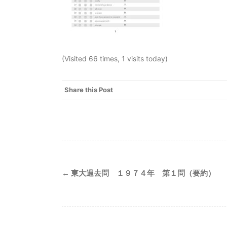
(Visited 66 times, 1 visits today)
Share this Post
Post
←
東大過去問 １９７４年 第１問（要約）
navigation