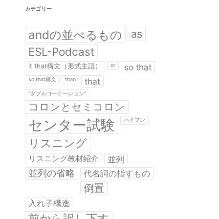
カテゴリー
andの並べるもの
as
ESL-Podcast
it that構文（形式主語）
or
so that
so that構文
than
that
“ダブルコーテーション”
コロンとセミコロン
センター試験
ハイフン
リスニング
リスニング教材紹介
並列
並列の省略
代名詞の指すもの
倒置
入れ子構造
前から訳し下す