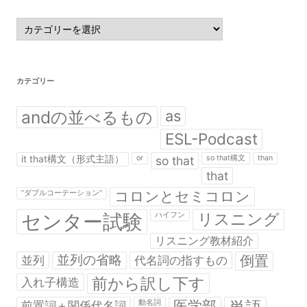
カ
テ
ゴ
リ
ー
カテゴリー
andの並べるもの
as
ESL-Podcast
it that構文（形式主語）
or
so that
so that構文
than
that
コロンとセミコロン
“ダブルコーテーション”
センター試験
リスニング
ハイフン
リスニング教材紹介
並列の省略
倒置
並列
代名詞の指すもの
前から訳し下す
入れ子構造
医学部
前置詞＋関係代名詞
動名詞