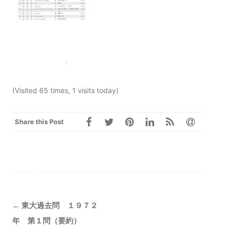
(Visited 65 times, 1 visits today)
Share this Post
Post
←
東大過去問 １９７２
navigation
年 第１問（要約）