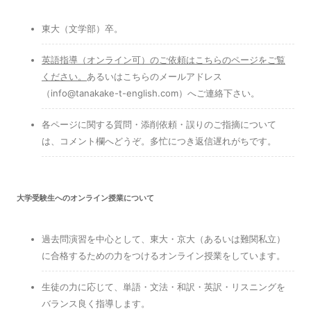
東大（文学部）卒。
英語指導（オンライン可）のご依頼はこちらのページをご覧
ください
。
あるいはこちらのメールアドレス
（info@tanakake-t-english.com）へご連絡下さい。
各ページに関する質問・添削依頼・誤りのご指摘について
は、コメント欄へどうぞ。多忙につき返信遅れがちです。
大学受験生へのオンライン授業について
過去問演習を中心として、東大・京大（あるいは難関私立）
に合格するための力をつけるオンライン授業をしています。
生徒の力に応じて、単語・文法・和訳・英訳・リスニングを
バランス良く指導します。