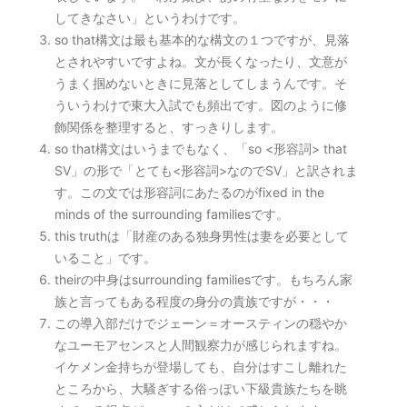
してきなさい」というわけです。
so that構文は最も基本的な構文の１つですが、見落
とされやすいですよね。文が長くなったり、文意が
うまく掴めないときに見落としてしまうんです。そ
ういうわけで東大入試でも頻出です。図のように修
飾関係を整理すると、すっきりします。
so that構文はいうまでもなく、「so <形容詞> that
SV」の形で「とても<形容詞>なのでSV」と訳されま
す。この文では形容詞にあたるのがfixed in the
minds of the surrounding familiesです。
this truthは「財産のある独身男性は妻を必要として
いること」です。
theirの中身はsurrounding familiesです。もちろん家
族と言ってもある程度の身分の貴族ですが・・・
この導入部だけでジェーン＝オースティンの穏やか
なユーモアセンスと人間観察力が感じられますね。
イケメン金持ちが登場しても、自分はすこし離れた
ところから、大騒ぎする俗っぽい下級貴族たちを眺