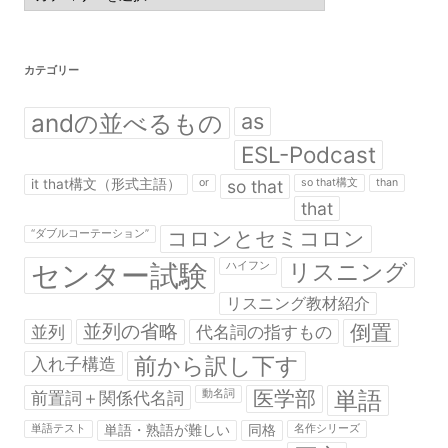
ゴ
リ
ー
カテゴリー
andの並べるもの
as
ESL-Podcast
it that構文（形式主語）
or
so that
so that構文
than
that
コロンとセミコロン
“ダブルコーテーション”
センター試験
リスニング
ハイフン
リスニング教材紹介
並列の省略
倒置
並列
代名詞の指すもの
前から訳し下す
入れ子構造
医学部
単語
前置詞＋関係代名詞
動名詞
単語テスト
単語・熟語が難しい
同格
名作シリーズ