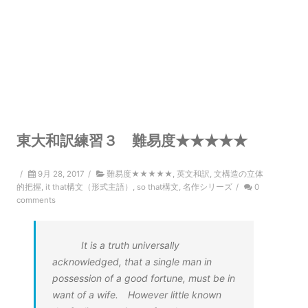
東大和訳練習３ 難易度★★★★★
/
9月 28, 2017
/
難易度★★★★★
,
英文和訳
,
文構造の立体
的把握
,
it that構文（形式主語）
,
so that構文
,
名作シリーズ
/
0
comments
It is a truth universally
acknowledged, that a single man in
possession of a good fortune, must be in
want of a wife. However little known