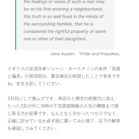
the feelings or views of such a man may
be on his first entering a neighborhood,
this truth is so well fixed in the minds of
the surrounding families, that he is
considered the rightful property of some
one or other of their daughters.
Jane Austen 『Pride and Prejudice』
イギリスの女流作家ジェーン・オースティンの名作『高慢
と偏見』の冒頭部分。夏目漱石が絶賛したことで有名です
ね。全文を訳してください。
3日目にして激ムズです。単語力と構文の把握力に加え、
たった2文の中に当時の下流貴族階級の人生の機微まで感
じ取る力が必要です。なんとなく分かったつもりでなく、
正確に訳せているか必ず紙に書いてみた後で、以下の解答
を確認してみてください。