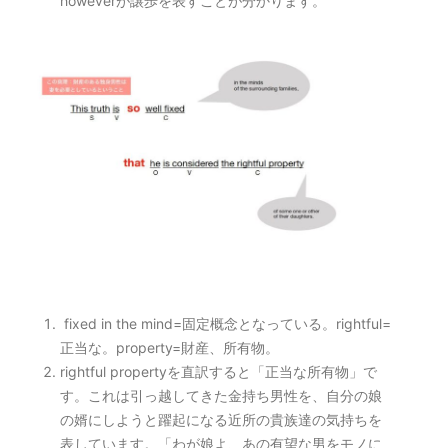
howeverが譲歩を表すことが分かります。
fixed in the mind=固定概念となっている。rightful=
正当な。property=財産、所有物。
rightful propertyを直訳すると「正当な所有物」で
す。これは引っ越してきた金持ち男性を、自分の娘
の婿にしようと躍起になる近所の貴族達の気持ちを
表しています。「わが娘よ、あの有望な男をモノに