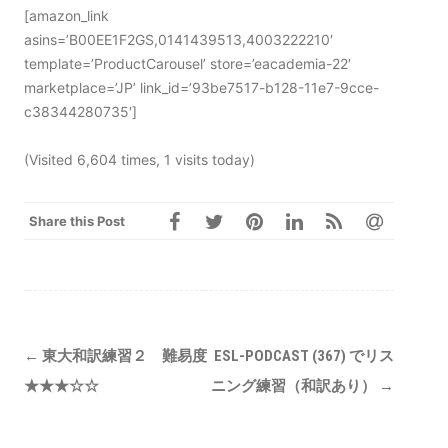
[amazon_link
asins=’B00EE1F2GS,0141439513,4003222210′
template=’ProductCarousel’ store=’eacademia-22′
marketplace=’JP’ link_id=’93be7517-b128-11e7-9cce-
c38344280735′]
(Visited 6,604 times, 1 visits today)
Share this Post
Post
←
東大和訳練習２ 難易度
ESL-PODCAST (367) でリス
navigation
★★★☆☆
ニング練習（和訳あり）
→