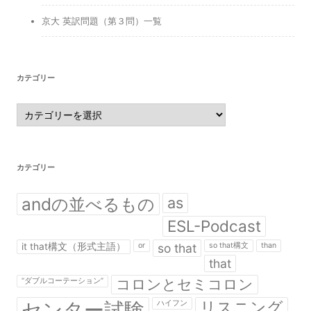
京大 英訳問題（第３問）一覧
カテゴリー
カ
テ
ゴ
リ
ー
カテゴリー
andの並べるもの
as
ESL-Podcast
it that構文（形式主語）
or
so that
so that構文
than
that
コロンとセミコロン
“ダブルコーテーション”
センター試験
リスニング
ハイフン