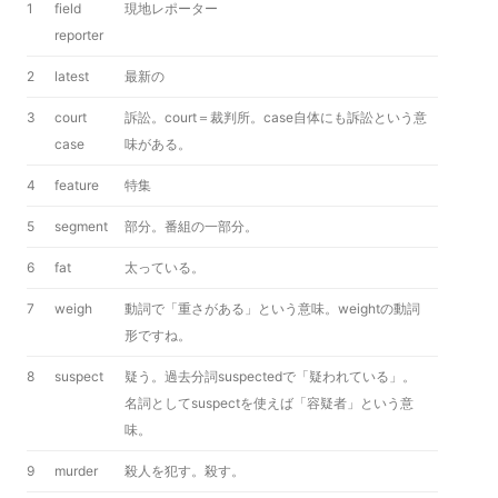
1
field
現地レポーター
reporter
2
latest
最新の
3
court
訴訟。court＝裁判所。case自体にも訴訟という意
case
味がある。
4
feature
特集
5
segment
部分。番組の一部分。
6
fat
太っている。
7
weigh
動詞で「重さがある」という意味。weightの動詞
形ですね。
8
suspect
疑う。過去分詞suspectedで「疑われている」。
名詞としてsuspectを使えば「容疑者」という意
味。
9
murder
殺人を犯す。殺す。