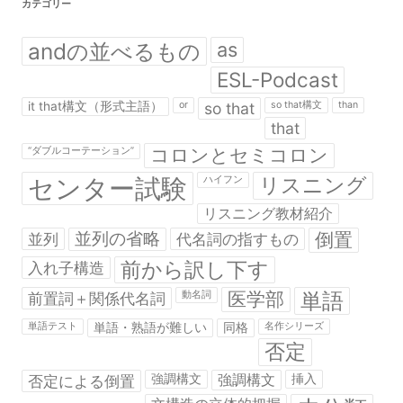
カテゴリー
andの並べるもの
as
ESL-Podcast
it that構文（形式主語）
or
so that
so that構文
than
that
コロンとセミコロン
“ダブルコーテーション”
センター試験
リスニング
ハイフン
リスニング教材紹介
並列の省略
倒置
並列
代名詞の指すもの
前から訳し下す
入れ子構造
医学部
単語
前置詞＋関係代名詞
動名詞
単語テスト
単語・熟語が難しい
同格
名作シリーズ
否定
否定による倒置
強調構文
強調構文
挿入