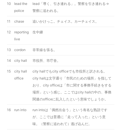
10
lead the
lead「導く、引き連れる」。警察を引き連れる→
police
警察に追われる。
11
chase
追いかけっこ。チェイス。カーチェイス。
12
reporting
生中継
live
13
cordon
非常線を張る。
14
city hall
市役所、市庁舎。
15
city hall
city hallでもcity officeでも市役所と訳される。
office
city hallは文字通り「市民のための場所」を指して
おり、city officeは「市に関する事務手続きをする
場所」という感じ。ここではcity hallの中の、事務
関連のofficeに乱入したという意味でしょうか。
16
run into
run intoは「偶然出会う」という有名な熟語です
が、ここでは普通に「走って入った」という意
味。（警察に追われて）逃げ込んだ。