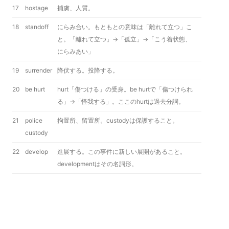
17
hostage
捕虜、人質。
18
standoff
にらみ合い。もともとの意味は「離れて立つ」こ
と。「離れて立つ」→「孤立」→「こう着状態、
にらみあい」
19
surrender
降伏する。投降する。
20
be hurt
hurt「傷つける」の受身。be hurtで「傷つけられ
る」→「怪我する」。ここのhurtは過去分詞。
21
police
拘置所、留置所。custodyは保護すること。
custody
22
develop
進展する。この事件に新しい展開があること。
developmentはその名詞形。