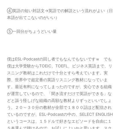
④英語の短い対話文→英語での解説という流れがよい（日
本語が出てこないのがいい）
⑤一回分がちょうどいい量
僕はESL-Podcastの回し者でもなんでもないですｗ でも
僕は大学受験からTOEIC、TOEFL、ビジネス英語まで、リ
スニング教材はこれだけで十分とすら考えています。実
際、世界中で超定番の英語リスニング教材になっていま
す。最近有料になってしまったのですが、安心できる組織
が運営しているので、「聞き流すだけで英語ができる」な
どと謳う怪しげな組織の高額な教材よりずっといいでしょ
う。２０～３０分の教材が全部で１８００話ほど配信され
ているのですが、ESL-Podcastの中の、SELECT ENGLISH
というコースは、１５ドルで好きなエピソードを自由に１
５本選んで聴けるので、お試しによいかと思います。スク