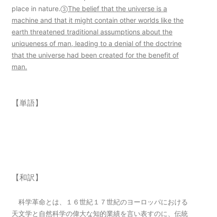
place in nature.
The belief that the universe is a
③
machine and that it might contain other worlds like the
earth threatened traditional assumptions about the
uniqueness of man, leading to a denial of the doctrine
that the universe had been created for the benefit of
man.
【単語】
【和訳】
科学革命とは、１６世紀１７世紀のヨーロッパにおける
天文学と自然科学の偉大な知的業績を言い表すのに、伝統