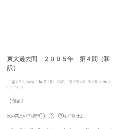
東大過去問 ２００５年 第４問（和
訳）
/
2月 2, 2020
/
第４問（和訳）
,
東大過去問
,
過去問
/
0
comments
【問題】
次の英文の下線部①、②、③を和訳せよ。