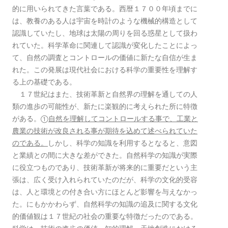
的に用いられてきた言葉である。西暦１７００年頃までに
は、教養のある人は宇宙を時計のような機械的構造として
認識していたし、地球は太陽の周りを回る惑星として扱わ
れていた。科学革命に関連して認識が変化したことによっ
て、自然の調査とコントロールの価値に新たな自信が生ま
れた。この発展は現代社会における科学の重要性を理解す
る上の基礎である。
１７世紀はまた、技術革新と自然界の理解を通しての人
類の進歩の可能性が、新たに楽観的に考えられた所に特徴
がある。
自然を理解してコントロールする事で、工業と
①
農業の技術が改良される事が期待を込めて述べられていた
のである。
しかし、科学の知識を利用するとなると、意図
と業績との間に大きな差ができた。自然科学の知識が実際
に役立つものであり、技術革新が将来的に重要だという主
張は、広く受け入れられていたのだが、科学の文化的受容
は、人と環境との付き合い方にほとんど影響を与えなかっ
た。にもかかわらず、自然科学の知識の追及に関する文化
的価値観は１７世紀の社会の重要な特徴だったのである。