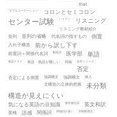
that
コロンとセミコロン
“ダブルコーテーション”
センター試験
リスニング
ハイフン
リスニング教材紹介
並列の省略
倒置
並列
代名詞の指すもの
前から訳し下す
入れ子構造
医学部
単語
前置詞＋関係代名詞
動名詞
単語テスト
単語・熟語が難しい
同格
名作シリーズ
否定
否定による倒置
強調構文
強調構文
挿入
未分類
文構造の立体的把握
構造が見えにくい
英文和訳
気になる英語の豆知識
無生物主語
関係詞
英検
語感
関係詞が多い
非制限用法