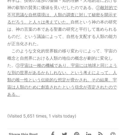
科学は、技術の進歩の価値・知的理解・天地創造における
神の叡智の賛美に価値を見いだしたのである。
敵対的で
②
不可思議な自然環境は、人類の調査に対して秘密を開示す
るだろう、と人々は考えていた。
自然という神の本の研究
は、神の言葉の本である聖書の研究と平行して進められる
ものだ、という議論によって、自然を支配する人類の能力
が正当化された。
このような文化的世界観の移り変わりによって、宇宙の
概念と自然界における人類の地位の概念が劇的に変化し
た。
宇宙は一種の機械であり、宇宙には地球と同じよう
③
な別の世界があるかもしれない、という考えによって、人
類の唯一性という伝統的な想定が脅かされ、その結果、宇
宙は人類のために創造されたという信念が否定されたので
ある。
(Visited 5,651 times, 1 visits today)
Share this Post