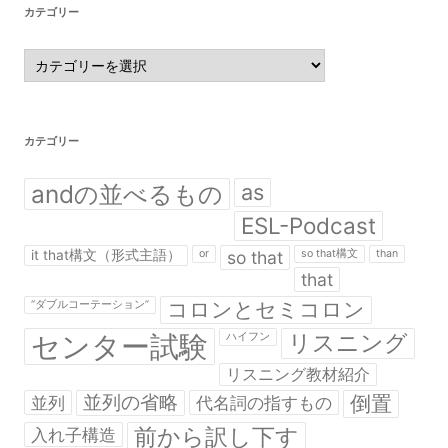
カテゴリー
カ
テ
ゴ
リ
ー
カテゴリー
andの並べるもの
as
ESL-Podcast
it that構文（形式主語）
or
so that
so that構文
than
that
コロンとセミコロン
“ダブルコーテーション”
センター試験
リスニング
ハイフン
リスニング教材紹介
並列の省略
倒置
並列
代名詞の指すもの
前から訳し下す
入れ子構造