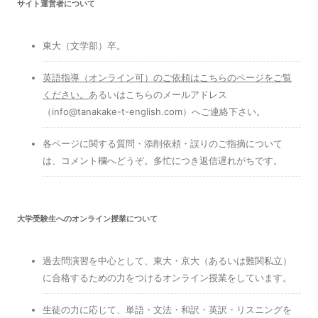
サイト運営者について
東大（文学部）卒。
英語指導（オンライン可）のご依頼はこちらのページをご覧
ください
。
あるいはこちらのメールアドレス
（info@tanakake-t-english.com）へご連絡下さい。
各ページに関する質問・添削依頼・誤りのご指摘について
は、コメント欄へどうぞ。多忙につき返信遅れがちです。
大学受験生へのオンライン授業について
過去問演習を中心として、東大・京大（あるいは難関私立）
に合格するための力をつけるオンライン授業をしています。
生徒の力に応じて、単語・文法・和訳・英訳・リスニングを