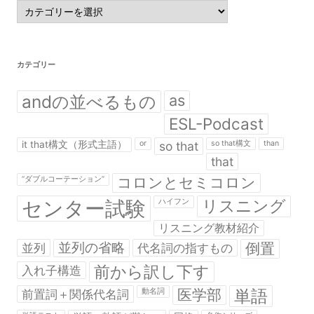
カ
テ
ゴ
リ
ー
カテゴリー
andの並べるもの
as
ESL-Podcast
it that構文（形式主語）
or
so that
so that構文
than
that
コロンとセミコロン
“ダブルコーテーション”
センター試験
リスニング
ハイフン
リスニング教材紹介
並列の省略
倒置
並列
代名詞の指すもの
前から訳し下す
入れ子構造
医学部
単語
前置詞＋関係代名詞
動名詞