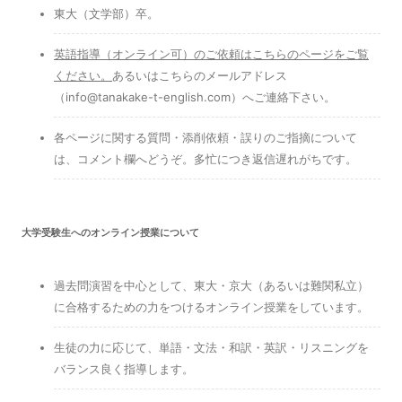
東大（文学部）卒。
英語指導（オンライン可）のご依頼はこちらのページをご覧
ください
。
あるいはこちらのメールアドレス
（info@tanakake-t-english.com）へご連絡下さい。
各ページに関する質問・添削依頼・誤りのご指摘について
は、コメント欄へどうぞ。多忙につき返信遅れがちです。
大学受験生へのオンライン授業について
過去問演習を中心として、東大・京大（あるいは難関私立）
に合格するための力をつけるオンライン授業をしています。
生徒の力に応じて、単語・文法・和訳・英訳・リスニングを
バランス良く指導します。