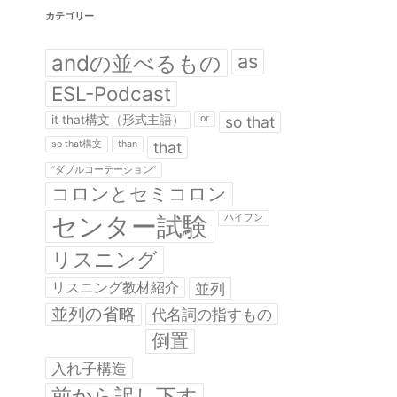
カテゴリー
andの並べるもの
as
ESL-Podcast
it that構文（形式主語）
or
so that
so that構文
than
that
“ダブルコーテーション”
コロンとセミコロン
センター試験
ハイフン
リスニング
リスニング教材紹介
並列
並列の省略
代名詞の指すもの
倒置
入れ子構造
前から訳し下す