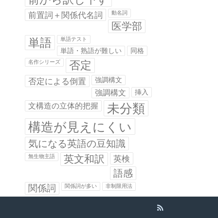
前置詞＋関係代名詞
動名詞
医学部
単語
単語テスト
単語・熟語が難しい
同格
否定
名作シリーズ
否定による倒置
強調構文
強調構文
挿入
未分類
文構造の立体的把握
構造が見えにくい
気になる英語の豆知識
英文和訳
無生物主語
英検
語感
関係詞
関係詞が多い
非制限用法