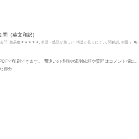
２問（英文和訳）
去問
,
難易度★★★★★
,
単語・熟語が難しい
,
構造が見えにくい
,
関係詞
,
倒置
/
PDFで印刷できます。 間違いの指摘や添削依頼や質問はコメント欄に
た部分