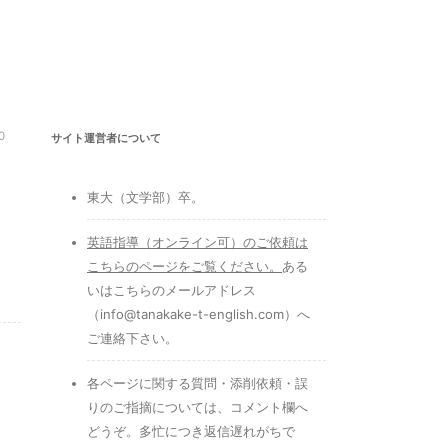
0
サイト運営者について
。
東大（文学部）卒。
英語指導（オンライン可）のご依頼は
こちらのページをご覧ください
。
ある
いはこちらのメールアドレス
（info@tanakake-t-english.com）へ
ご連絡下さい。
各ページに関する質問・添削依頼・誤
りのご指摘については、コメント欄へ
どうぞ。多忙につき返信遅れがちで