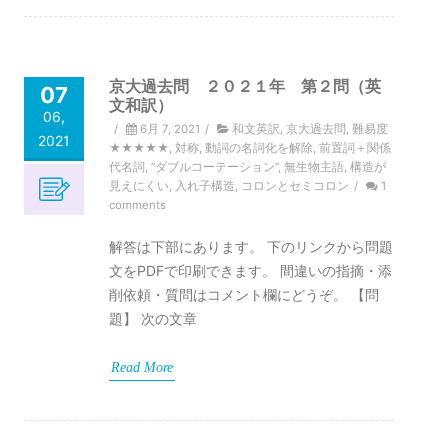
京大過去問 ２０２１年 第２問（英
07
文和訳）
06,
/
6月 7, 2021
/
和文英訳
,
京大過去問
,
難易度
2021
★★★★★
,
対称
,
動詞の名詞化を解除
,
前置詞＋関係
代名詞
,
“ダブルコーテーション”
,
無生物主語
,
構造が
見えにくい
,
入れ子構造
,
コロンとセミコロン
/
1
comments
解答は下部にあります。 下のリンクから問題
文をPDFで印刷できます。 間違いの指摘・添
削依頼・質問はコメント欄にどうぞ。 【問
題】 次の文章
Read More