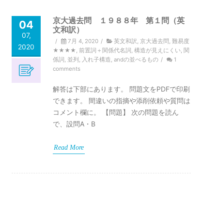
京大過去問 １９８８年 第１問（英
04
文和訳）
07,
/
7月 4, 2020
/
英文和訳
,
京大過去問
,
難易度
2020
★★★★
,
前置詞＋関係代名詞
,
構造が見えにくい
,
関
係詞
,
並列
,
入れ子構造
,
andの並べるもの
/
1
comments
解答は下部にあります。 問題文をPDFで印刷
できます。 間違いの指摘や添削依頼や質問は
コメント欄に。 【問題】 次の問題を読ん
で、設問A・B
Read More