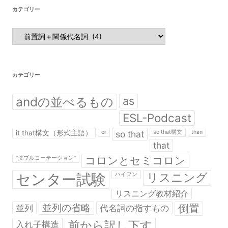
カテゴリー
カ
テ
ゴ
リ
ー
カテゴリー
andの並べるもの
as
ESL-Podcast
it that構文（形式主語）
or
so that
so that構文
than
that
コロンとセミコロン
“ダブルコーテーション”
センター試験
リスニング
ハイフン
リスニング教材紹介
並列の省略
倒置
並列
代名詞の指すもの
前から訳し下す
入れ子構造