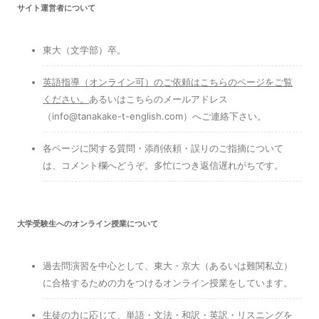
サイト運営者について
東大（文学部）卒。
英語指導（オンライン可）のご依頼はこちらのページをご覧
ください
。
あるいはこちらのメールアドレス
（info@tanakake-t-english.com）へご連絡下さい。
各ページに関する質問・添削依頼・誤りのご指摘について
は、コメント欄へどうぞ。多忙につき返信遅れがちです。
大学受験生へのオンライン授業について
過去問演習を中心として、東大・京大（あるいは難関私立）
に合格するための力をつけるオンライン授業をしています。
生徒の力に応じて、単語・文法・和訳・英訳・リスニングを