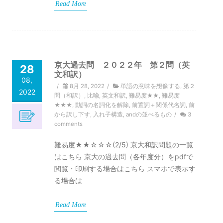
Read More
京大過去問 ２０２２年 第２問（英
28
文和訳）
08,
/
8月 28, 2022
/
単語の意味を想像する
,
第２
2022
問（和訳）
,
比喩
,
英文和訳
,
難易度★★
,
難易度
★★★
,
動詞の名詞化を解除
,
前置詞＋関係代名詞
,
前
から訳し下す
,
入れ子構造
,
andの並べるもの
/
3
comments
難易度★★☆☆☆(2/5) 京大和訳問題の一覧
はこちら 京大の過去問（各年度分）をpdfで
閲覧・印刷する場合はこちら スマホで表示す
る場合は
Read More