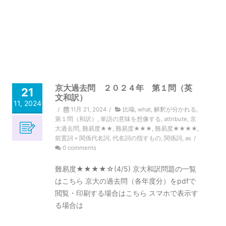
京大過去問 ２０２４年 第１問（英
21
文和訳）
11, 2024
/
11月 21, 2024
/
比喩
,
what
,
解釈が分かれる
,
第１問（和訳）
,
単語の意味を想像する
,
attribute
,
京
大過去問
,
難易度★★
,
難易度★★★
,
難易度★★★★
,
前置詞＋関係代名詞
,
代名詞の指すもの
,
関係詞
,
as
/
0 comments
難易度★★★★☆(4/5) 京大和訳問題の一覧
はこちら 京大の過去問（各年度分）をpdfで
閲覧・印刷する場合はこちら スマホで表示す
る場合は