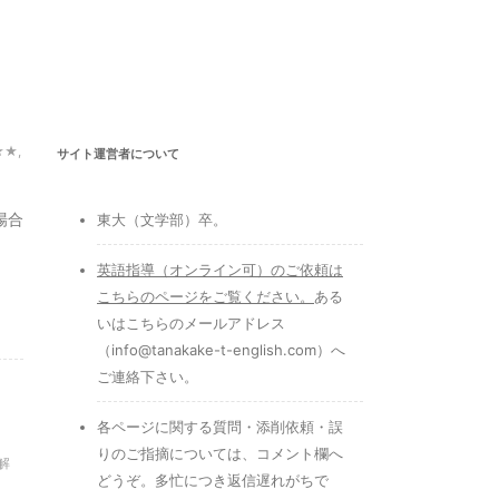
★★
,
サイト運営者について
場合
東大（文学部）卒。
英語指導（オンライン可）のご依頼は
こちらのページをご覧ください
。
ある
いはこちらのメールアドレス
（info@tanakake-t-english.com）へ
ご連絡下さい。
各ページに関する質問・添削依頼・誤
りのご指摘については、コメント欄へ
解
どうぞ。多忙につき返信遅れがちで