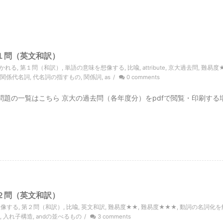
１問（英文和訳）
かれる
,
第１問（和訳）
,
単語の意味を想像する
,
比喩
,
attribute
,
京大過去問
,
難易度
関係代名詞
,
代名詞の指すもの
,
関係詞
,
as
/
0 comments
訳問題の一覧はこちら 京大の過去問（各年度分）をpdfで閲覧・印刷する
２問（英文和訳）
想像する
,
第２問（和訳）
,
比喩
,
英文和訳
,
難易度★★
,
難易度★★★
,
動詞の名詞化を
,
入れ子構造
,
andの並べるもの
/
3 comments