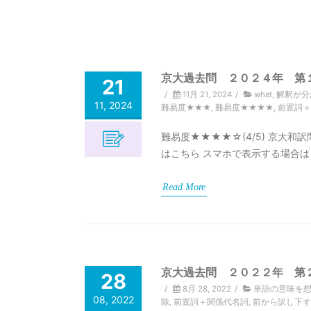
京大過去問 ２０２４年 第
21
/
11月 21, 2024
/
what
,
解釈が分
11, 2024
難易度★★★
,
難易度★★★★
,
前置詞＋
難易度★★★★☆(4/5) 京大和
はこちら スマホで表示する場合は
Read More
京大過去問 ２０２２年 第
28
/
8月 28, 2022
/
単語の意味を
08, 2022
除
,
前置詞＋関係代名詞
,
前から訳し下す