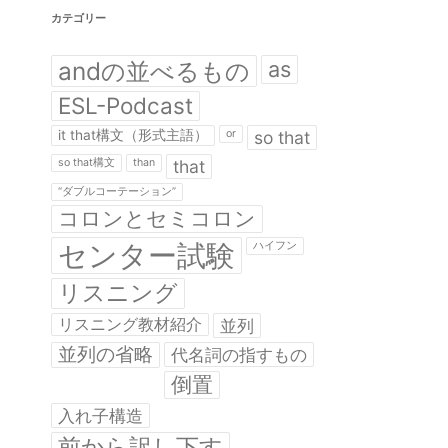
カテゴリー
andの並べるもの
as
ESL-Podcast
it that構文（形式主語）
or
so that
so that構文
than
that
“ダブルコーテーション”
コロンとセミコロン
センター試験
ハイフン
リスニング
リスニング教材紹介
並列
並列の省略
代名詞の指すもの
倒置
入れ子構造
前から訳し下す