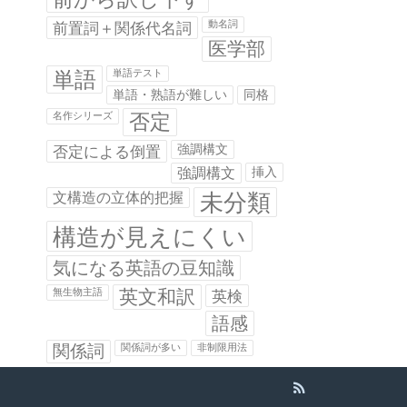
前置詞＋関係代名詞
動名詞
医学部
単語
単語テスト
単語・熟語が難しい
同格
否定
名作シリーズ
否定による倒置
強調構文
強調構文
挿入
未分類
文構造の立体的把握
構造が見えにくい
気になる英語の豆知識
英文和訳
無生物主語
英検
語感
関係詞
関係詞が多い
非制限用法